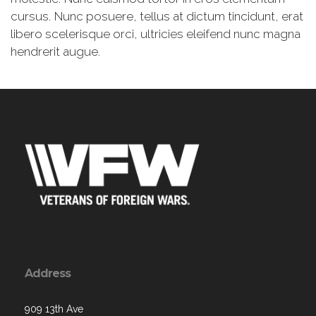
cursus. Nunc posuere, tellus at dictum tincidunt, erat
libero scelerisque orci, ultricies eleifend nunc magna
hendrerit augue.
Address
909 13th Ave